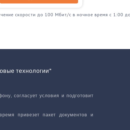
ичение скорости до 100 Мбит/с в ночное время с 1:00 д
овые технологии"
ону, согласует условия и подготовит
время привезет пакет документов и