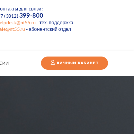
онтакты для связи:
399-800
7 (3812)
elpdesk@nt55.ru
- тех. поддержка
ale@nt55.ru
- абонентский отдел
СИИ
ЛИЧНЫЙ КАБИНЕТ