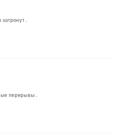
 затронут .
ные перерывы .