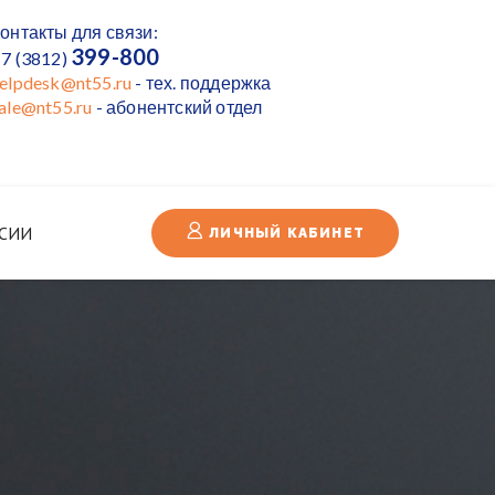
онтакты для связи:
399-800
7 (3812)
elpdesk@nt55.ru
- тех. поддержка
ale@nt55.ru
- абонентский отдел
СИИ
ЛИЧНЫЙ КАБИНЕТ